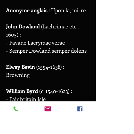
Anonyme anglais
: Upon la, mi, re
John Dowland
(Lachrimae etc.,
1605) :
- Pavane Lacrymae verae
- Semper Dowland semper dolens
Elway Bevin
(1554-1638)
:
Browning
William Byrd
(c.
1540-1623)
:
- Fair britain Isle
- Susanna Faire
- The leaves be green
Thomas Morley
(c.
1557-1602
, The