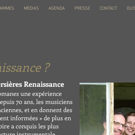
RAMMES
MÉDIAS
AGENDA
PRESSE
CONTACT
DUO
aissance ?
ersières Renaissance
lomanes une expérience
Depuis 70
ans, les musiciens
ciennes, et en donnent des
ent informées » de plus en
ire a conquis les plus
acture instrumentale