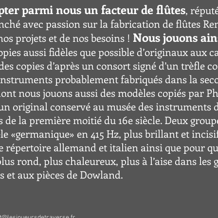
ter parmi nous un facteur de flûtes
, réput
nché avec passion sur la fabrication de flûtes Rena
Nous jouons ain
os projets et de nos besoins !
copies aussi fidèles que possible d’originaux aux c
des copies d’après un consort signé d’un trèfle c
instruments probablement fabriqués dan
s la sec
dont nous jouons aussi des modèles copiés par Phi
d’un original conservé au musée des instruments 
is de la première moitié du 16e siècle. Deux grou
èle «germa
nique» en 415 Hz, plus brillant et incisif
e répertoire allemand et italien ainsi que pour q
lus rond, plus chaleureux, plus à l’aise dans les
is et aux pièces de Dowland.
t@lesjoueursdetraverse.fr