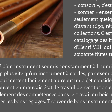
« consort », c’es
« sonner » ensemb
seulement quelqu
d’avant 1650, ré
collections. C’es
catalogage des i
d’Henri VIII, qui
soixante flûtes 
lité d’un instrument soumis constamment à l’humid
oup plus vite qu’un instrument à cordes, par exe
 qui mettent facilement au rebut un objet consid
uvent en mauvais état, le travail de restitution es
ulement des compétences dans le travail du bois,
er les bons réglages. Trouver de bons instruments