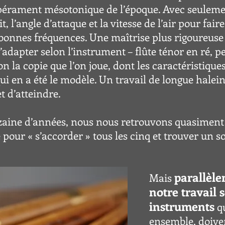
érament mésotonique de l’époque. Avec seulement 
l’angle d’attaque et la vitesse de l’air p
our fair
bonnes fréquences. Une maîtrise plus rigoureuse
d’adapter selon l’instrument – flûte ténor en ré, pe
lon la copie que l’on joue, dont les caractéristiq
l qui en a été le modèle. Un travail de longue hale
t d’atteindre.
dizaine d’années, nous nous retrouvons quasimen
 pour « s’accorder » t
ous les cinq et trouver un
parallèle
Mais
notre travail 
instruments
qu
ensemble, doiven