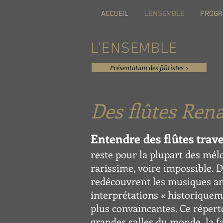
ACCUEIL
L'ENSEMBLE
PROG
L'ENSEMBLE
Présentation des flûtistes >
Des flûtes Ren
Entendre des flûtes trav
reste pour la plupart des mé
rarissime, voire impossible. 
redécouvrent les musiques an
interprétations « hi
storiquem
plus convaincantes. Ce réperto
grandes salles du monde, la f