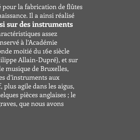
é pour la fabri
cation de flûtes
issance. Il a ainsi réalisé
si sur des instruments
aractéristiques assez
onservé à l’Académie
onde moitié du 16e siècle
lippe Allain-Dupré), et sur
de musique de Bruxelles,
pes d’instruments aux
, plus agile dans les aigus,
uelques pièces anglaises
; le
 graves, que nous avons