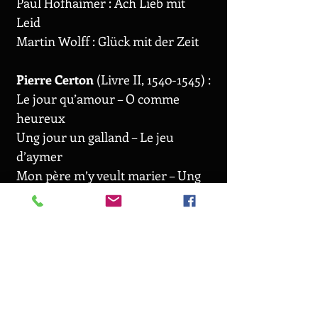
Paul Hofhaimer : Ach Lieb mit
Leid
Martin Wolff : Glück mit der Zeit
Pierre Certon
(Livre II,
1540-1545)
:
Le jour qu’amour – O comme
heureux
Ung jour un galland – Le jeu
d’aymer
Mon père m’y veult marier – Ung
jour que Madame dormoit
Mille regretz
:
Tielman Susato : Mille regretz (à 2
puis à 3)
Josquin Desprez : Mille Regretz,
avec les diminutions de Luys de